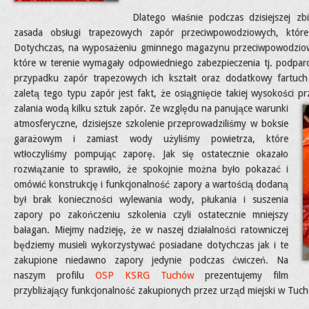
Dlatego właśnie podczas dzisiejszej z
zasada obsługi trapezowych zapór przeciwpowodziowych, któr
Dotychczas, na wyposażeniu gminnego magazynu przeciwpowodziowe
które w terenie wymagały odpowiedniego zabezpieczenia tj. podpar
przypadku zapór trapezowych ich kształt oraz dodatkowy fartuch 
zaletą tego typu zapór jest fakt, że osiągnięcie takiej wysokości 
zalania wodą kilku sztuk zapór.
Ze względu na panujące warunki
atmosferyczne, dzisiejsze szkolenie przeprowadziliśmy w boksie
garażowym i zamiast wody użyliśmy powietrza, które
wtłoczyliśmy pompując zaporę. Jak się ostatecznie okazało
rozwiązanie to sprawiło, że spokojnie można było pokazać i
omówić konstrukcję i funkcjonalność zapory a wartością dodaną
był brak konieczności wylewania wody, płukania i suszenia
zapory po zakończeniu szkolenia czyli ostatecznie mniejszy
bałagan. Miejmy nadzieję, że w naszej działalności ratowniczej
będziemy musieli wykorzystywać posiadane dotychczas jak i te
zakupione niedawno zapory jedynie podczas ćwiczeń. Na
naszym profilu
OSP KSRG Tuchów
prezentujemy film
przybliżający funkcjonalność zakupionych przez urząd miejski w Tuch