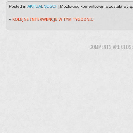
NOWY
Posted in
AKTUALNOŚCI
|
Możliwość komentowania
została wył
SPRZĘT
–
«
KOLEJNE INTERWENCJE W TYM TYGODNIU
NOWE
MOŻLIWOŚC
COMMENTS ARE CLOS