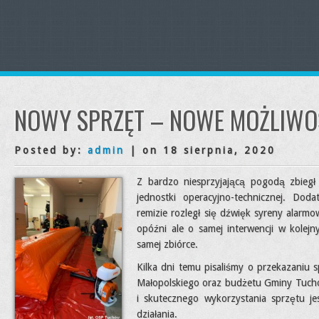
NOWY SPRZĘT – NOWE MOŻLIWO
Posted by:
admin
| on 18 sierpnia, 2020
Z bardzo niesprzyjającą pogodą zbiegł s
jednostki operacyjno-technicznej. Do
remizie rozległ się dźwięk syreny alarmow
opóźni ale o samej interwencji w kolej
samej zbiórce.
Kilka dni temu pisaliśmy o przekazani
Małopolskiego oraz budżetu Gminy Tuc
i skutecznego wykorzystania sprzętu j
działania.