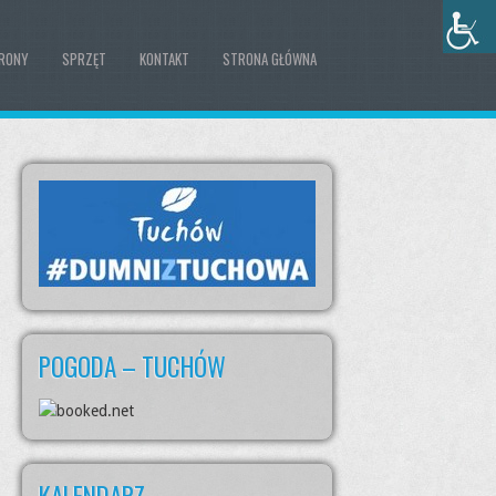
RONY
SPRZĘT
KONTAKT
STRONA GŁÓWNA
POGODA – TUCHÓW