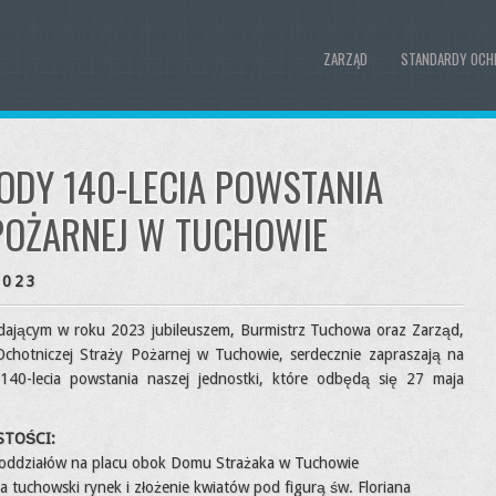
ZARZĄD
STANDARDY OCH
ODY 140-LECIA POWSTANIA
POŻARNEJ W TUCHOWIE
2023
dającym w roku 2023 jubileuszem, Burmistrz Tuchowa oraz Zarząd,
chotniczej Straży Pożarnej w Tuchowie, serdecznie zapraszają na
140-lecia powstania naszej jednostki, które odbędą się 27 maja
TOŚCI:
doddziałów na placu obok Domu Strażaka w Tuchowie
 tuchowski rynek i złożenie kwiatów pod figurą św. Floriana