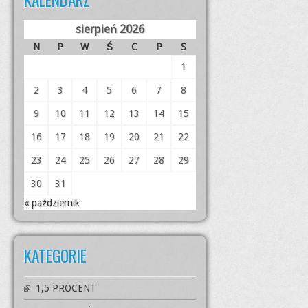
KALENDARZ
sierpień 2026
N
P
W
Ś
C
P
S
1
2
3
4
5
6
7
8
9
10
11
12
13
14
15
16
17
18
19
20
21
22
23
24
25
26
27
28
29
30
31
« październik
KATEGORIE
1,5 PROCENT