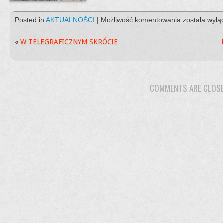
PIERWSZE
Posted in
AKTUALNOŚCI
|
Możliwość komentowania
została wył
ZAKRĘTKI
TRAFIŁY
«
W TELEGRAFICZNYM SKRÓCIE
DO
KAMILA
COMMENTS ARE CLOS