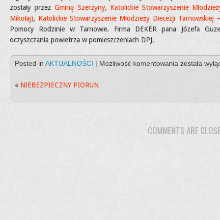
zostały przez
Gminę Szerzyny
,
Katolickie Stowarzyszenie Młodzież
Mikołaj)
,
Katolickie Stowarzyszenie Młodzieży Diecezji Tarnowskiej 
Pomocy Rodzinie w Tarnowie. Firma DEKER pana Józefa Guzego
oczyszczania powietrza w pomieszczeniach DPJ.
KOLEJNY
Posted in
AKTUALNOŚCI
|
Możliwość komentowania
została wył
TRANSPOR
DARÓW
«
NIEBEZPIECZNY PIORUN
COMMENTS ARE CLOS