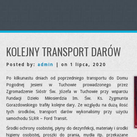
KOLEJNY TRANSPORT DARÓW
Posted by:
admin
| on 1 lipca, 2020
Po kilkunastu dniach od poprzedniego transportu do Domu
Pogodnej Jesieni w Tuchowie prowadzonego przez
Zgromadzenie Sióstr Św. Józefa w Tuchowie przy wsparciu
Fundacji Dzieło Miłosierdzia Im. Św. Ks. Zygmunta
Gorazdowskiego trafiły kolejne dary. Ze względu na dużą ilość
tych środków, transport darów wykonaliśmy przy użyciu
samochodu SLRR – Ford Transit.
Środki ochrony osobistej, płyny do dezynfekcji, materiały i środki
higieny osobistej, proszki do prania, mydła itp. przekazane