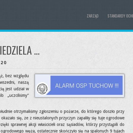
ZARZĄD
STANDARDY OCH
IEDZIELA …
020
iąż, bez względu
wszedni, naszą
ią jest udział w
b „uczciliśmy”
ołudnie otrzymaliśmy zgłoszeniu o pożarze, do którego doszło przy
okazało się, że z nieustalonych przyczyn zapaliły się tuje ogrodowe
ęki sprawnej akcji właścicieli oraz sąsiadów, którzy przystąpili do
 ogrodowego węża, ostatecznie skończyło się na spalonych 9 tujach