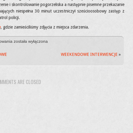
enie i skontrolowanie pogorzeliska a następnie pisemne przekazanie
trwających niespełna 30 minut uczestniczył sześcioosobowy zastęp z
l policji.
w
, gdzie zamieściliśmy zdjęcia z miejsca zdarzenia.
ŚWIĄTEK,
towania
została wyłączona
PIĄTEK
CZY
OWE
WEEKENDOWE INTERWENCJE
»
NIEDZIELA
…
MMENTS ARE CLOSED