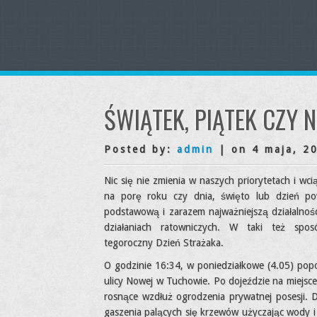
ŚWIĄTEK, PIĄTEK CZY N
Posted by:
admin
| on 4 maja, 2
Nic się nie zmienia w naszych priorytetach i wc
na porę roku czy dnia, święto lub dzień po
podstawową i zarazem najważniejszą działalnośc
działaniach ratowniczych. W taki też sposó
tegoroczny Dzień Strażaka.
O godzinie 16:34, w poniedziałkowe (4.05) pop
ulicy Nowej w Tuchowie. Po dojeździe na miejsce 
rosnące wzdłuż ogrodzenia prywatnej posesji. Dzi
gaszenia palących się krzewów użyczając wody i