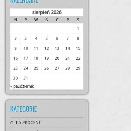
KALENDARZ
sierpień 2026
N
P
W
Ś
C
P
S
1
2
3
4
5
6
7
8
9
10
11
12
13
14
15
16
17
18
19
20
21
22
23
24
25
26
27
28
29
30
31
« październik
KATEGORIE
1,5 PROCENT