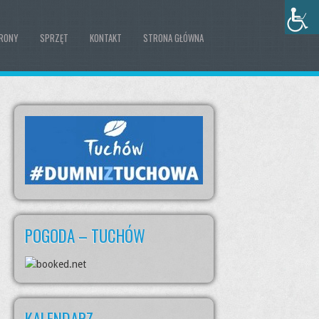
RONY
SPRZĘT
KONTAKT
STRONA GŁÓWNA
POGODA – TUCHÓW